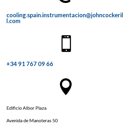
cooling.spain.instrumentacion@johncockeril
l.com

+34 91 767 09 66

Edificio Albor Plaza
Avenida de Manoteras 50