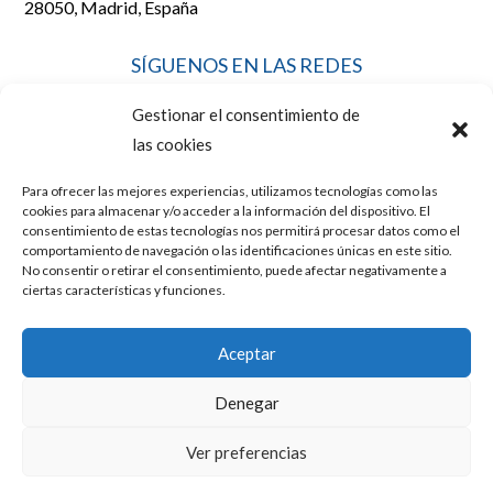
28050, Madrid, España
SÍGUENOS EN LAS REDES
Gestionar el consentimiento de
las cookies
Para ofrecer las mejores experiencias, utilizamos tecnologías como las
LEGAL
cookies para almacenar y/o acceder a la información del dispositivo. El
consentimiento de estas tecnologías nos permitirá procesar datos como el
comportamiento de navegación o las identificaciones únicas en este sitio.
No consentir o retirar el consentimiento, puede afectar negativamente a
AVISO LEGAL
ciertas características y funciones.
POLÍTICA DE COOKIES
Aceptar
POLÍTICA DE PRIVACIDAD
Denegar
Diseño y posicionamiento web por
Mussara.com, Agencia SEO
Ver preferencias