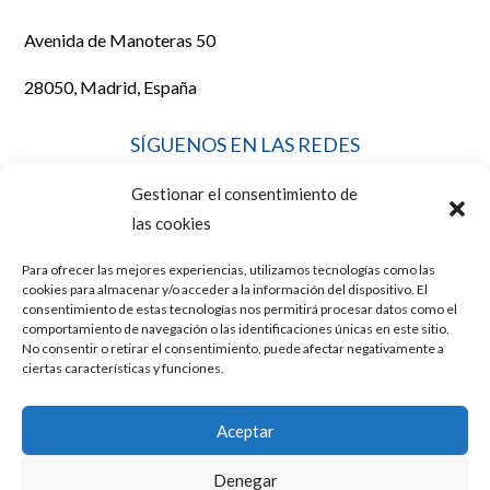
Avenida de Manoteras 50
28050, Madrid, España
SÍGUENOS EN LAS REDES
Gestionar el consentimiento de
las cookies
Para ofrecer las mejores experiencias, utilizamos tecnologías como las
LEGAL
cookies para almacenar y/o acceder a la información del dispositivo. El
consentimiento de estas tecnologías nos permitirá procesar datos como el
comportamiento de navegación o las identificaciones únicas en este sitio.
No consentir o retirar el consentimiento, puede afectar negativamente a
AVISO LEGAL
ciertas características y funciones.
POLÍTICA DE COOKIES
Aceptar
POLÍTICA DE PRIVACIDAD
Denegar
Diseño y posicionamiento web por
Mussara.com, Agencia SEO