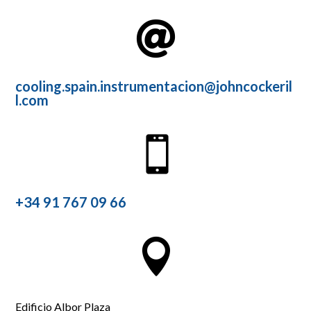

cooling.spain.instrumentacion@johncockeril
l.com

+34 91 767 09 66

Edificio Albor Plaza