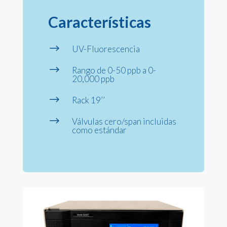
Características
$
UV-Fluorescencia
$
Rango de 0-50 ppb a 0-
20,000 ppb
$
Rack 19’’
$
Válvulas cero/span incluidas
como estándar