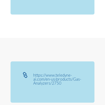

https://www.teledyne-
ai.com/en-us/products/Gas-
Analyzers/2750