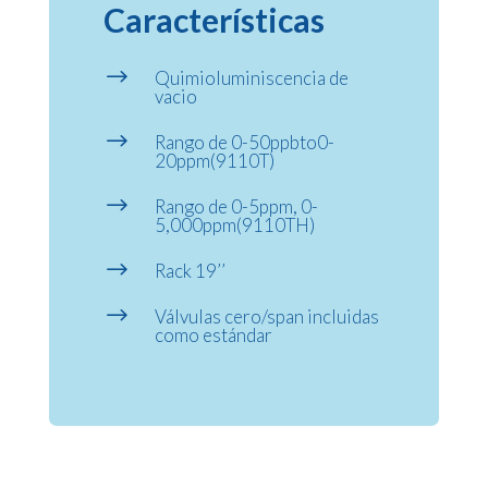
Características
$
Quimioluminiscencia de
vacio
$
Rango de 0-50ppbto0-
20ppm(9110T)
$
Rango de 0-5ppm, 0-
5,000ppm(9110TH)
$
Rack 19’’
$
Válvulas cero/span incluidas
como estándar