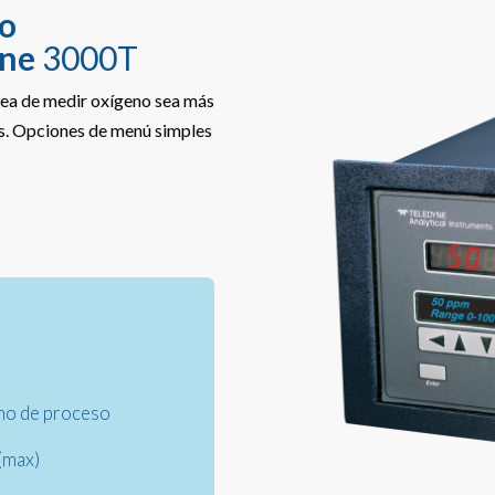
no
yne
3000T
rea de medir oxígeno sea más
es. Opciones de menú simples
eno de proceso
(max)