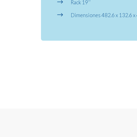
$
Rack 19’’
$
Dimensiones 482.6 x 132.6 x