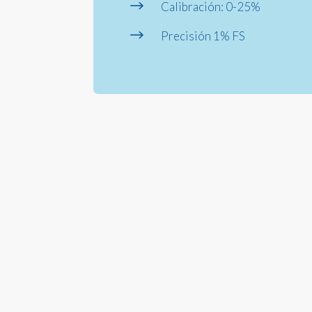
$
Calibración: 0-25%
$
Precisión 1% FS