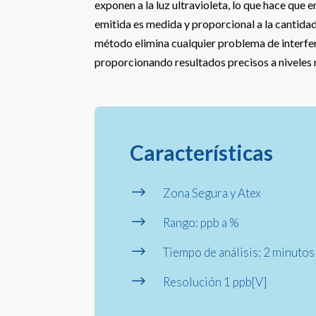
exponen a la luz ultravioleta, lo que hace que e
emitida es medida y proporcional a la cantidad
método elimina cualquier problema de interfer
proporcionando resultados precisos a niveles 
Características
$
Zona Segura y Atex
$
Rango: ppb a %
$
Tiempo de análisis: 2 minutos
$
Resolución 1 ppb[V]