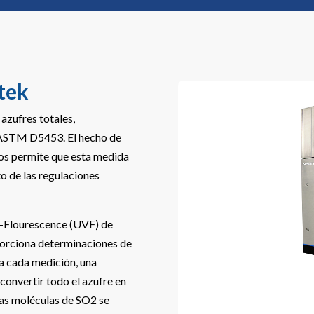
tek
azufres totales,
 ASTM D5453. El hecho de
rios permite que esta medida
o de las regulaciones
V-Flourescence (UVF) de
porciona determinaciones de
ra cada medición, una
convertir todo el azufre en
las moléculas de SO2 se