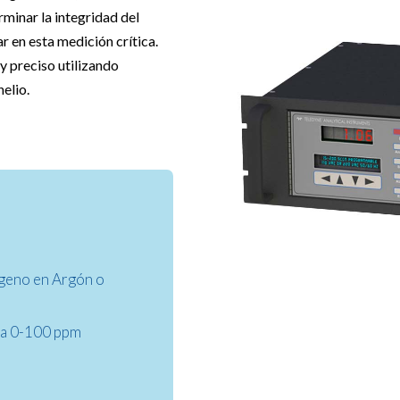
rminar la integridad del
r en esta medición crítica.
y preciso utilizando
elio.
ógeno en Argón o
 a 0-100 ppm