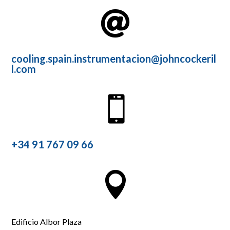

cooling.spain.instrumentacion@johncockeril
l.com

+34 91 767 09 66

Edificio Albor Plaza