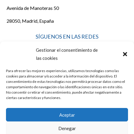
Avenida de Manoteras 50
28050, Madrid, España
SÍGUENOS EN LAS REDES
Gestionar el consentimiento de
las cookies
Para ofrecer las mejores experiencias, utilizamos tecnologías como las
LEGAL
cookies para almacenar y/o acceder a la información del dispositivo. El
consentimiento de estas tecnologías nos permitirá procesar datos como el
comportamiento de navegación o las identificaciones únicas en este sitio.
No consentir o retirar el consentimiento, puede afectar negativamente a
AVISO LEGAL
ciertas características y funciones.
POLÍTICA DE COOKIES
Aceptar
POLÍTICA DE PRIVACIDAD
Denegar
Diseño y posicionamiento web por
Mussara.com, Agencia SEO