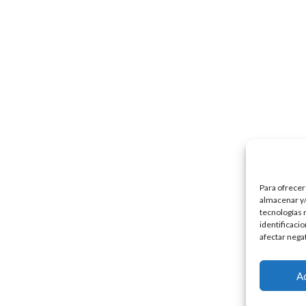
Para ofrecer
almacenar y/
tecnologías 
identificaci
afectar nega
A