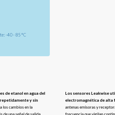
e: -40 - 85 °C
es de etanol en agua del
Los sensores Leakwise uti
 repetidamente y sin
electromagnética de alta 
ea los cambios en la
antenas emisoras y receptor
s de una señal de salida
frecuencia que vigilan conti