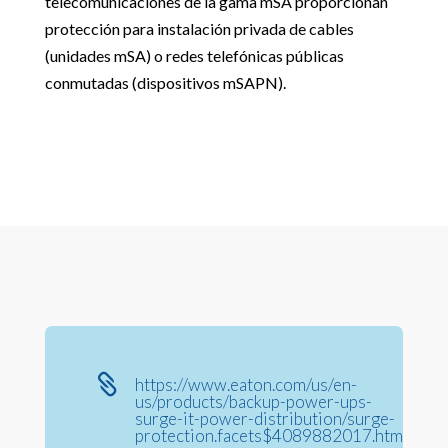
telecomunicaciones de la gama mSA proporcionan
protección para instalación privada de cables
(unidades mSA) o redes telefónicas públicas
conmutadas (dispositivos mSAPN).

https://www.eaton.com/us/en-
us/products/backup-power-ups-
surge-it-power-distribution/surge-
protection.facets$4089882017.html