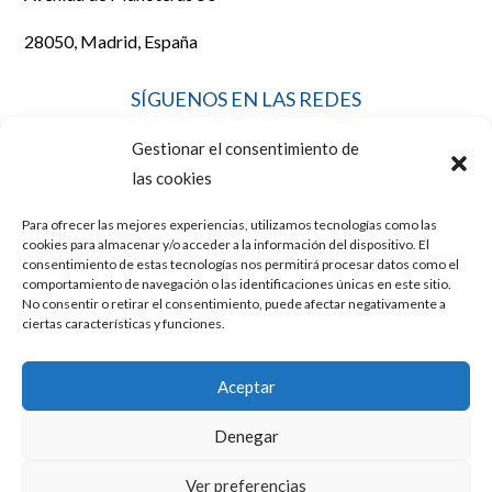
28050, Madrid, España
SÍGUENOS EN LAS REDES
Gestionar el consentimiento de
las cookies
Para ofrecer las mejores experiencias, utilizamos tecnologías como las
LEGAL
cookies para almacenar y/o acceder a la información del dispositivo. El
consentimiento de estas tecnologías nos permitirá procesar datos como el
comportamiento de navegación o las identificaciones únicas en este sitio.
No consentir o retirar el consentimiento, puede afectar negativamente a
AVISO LEGAL
ciertas características y funciones.
POLÍTICA DE COOKIES
Aceptar
POLÍTICA DE PRIVACIDAD
Denegar
Diseño y posicionamiento web por
Mussara.com, Agencia SEO
Ver preferencias