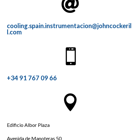

cooling.spain.instrumentacion@johncockeril
l.com

+34 91 767 09 66

Edificio Albor Plaza
Avenida de Manoteras 50