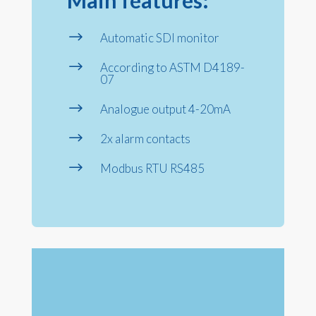
Main features:
$
Automatic SDI monitor
$
According to ASTM D4189-
07
$
Analogue output 4-20mA
$
2x alarm contacts
$
Modbus RTU RS485