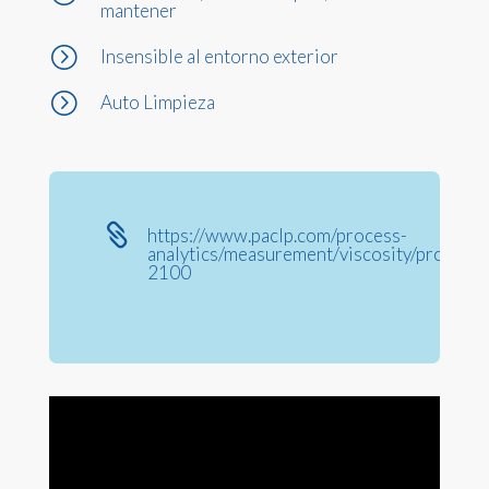
mantener
=
Insensible al entorno exterior
=
Auto Limpieza

https://www.paclp.com/process-
analytics/measurement/viscosity/product/
2100