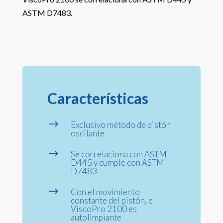
ASTM D7483.
Características
$
Exclusivo método de pistón
oscilante
$
Se correlaciona con ASTM
D445 y cumple con ASTM
D7483
$
Con el movimiento
constante del pistón, el
ViscoPro 2100 es
autolimpiante