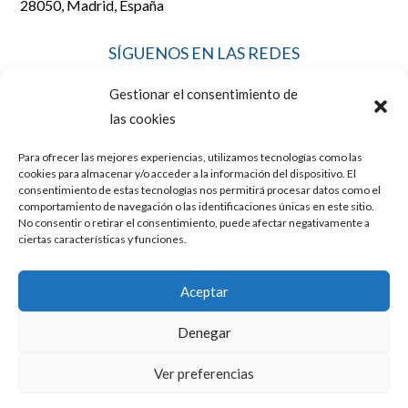
28050, Madrid, España
SÍGUENOS EN LAS REDES
Gestionar el consentimiento de
las cookies
Para ofrecer las mejores experiencias, utilizamos tecnologías como las
LEGAL
cookies para almacenar y/o acceder a la información del dispositivo. El
consentimiento de estas tecnologías nos permitirá procesar datos como el
comportamiento de navegación o las identificaciones únicas en este sitio.
No consentir o retirar el consentimiento, puede afectar negativamente a
AVISO LEGAL
ciertas características y funciones.
POLÍTICA DE COOKIES
Aceptar
POLÍTICA DE PRIVACIDAD
Denegar
Diseño y posicionamiento web por
Mussara.com, Agencia SEO
Ver preferencias