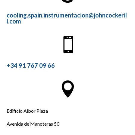
cooling.spain.instrumentacion@johncockeril
l.com

+34 91 767 09 66

Edificio Albor Plaza
Avenida de Manoteras 50