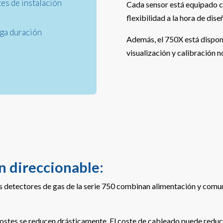
es de instalación
Cada sensor está equipado c
flexibilidad a la hora de dis
rga duración
Además, el 750X está disponi
visualización y calibración no
n direccionable:
s detectores de gas de la serie 750 combinan alimentación y comuni
s costes se reducen drásticamente. El coste de cableado puede redu