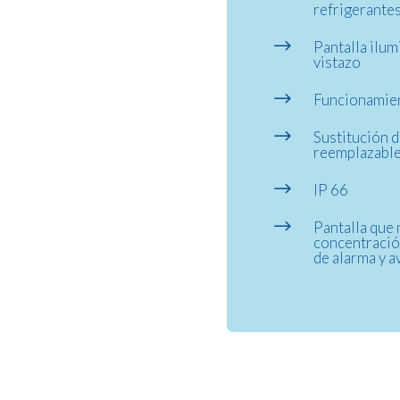
refrigerante
$
Pantalla ilum
vistazo
$
Funcionamien
$
Sustitución d
reemplazabl
$
IP 66
$
Pantalla que 
concentración
de alarma y a