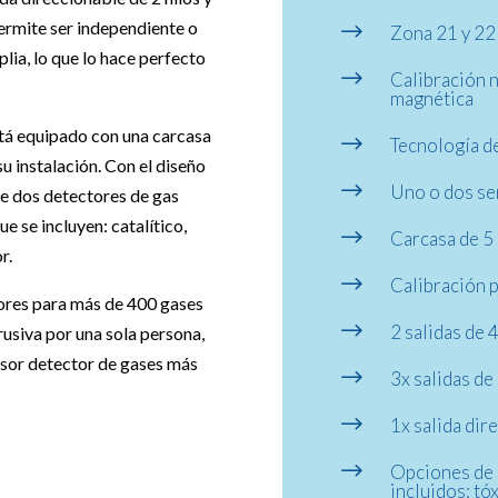
 permite ser independiente o
$
Zona 21 y 2
lia, lo que lo hace perfecto
$
Calibración n
magnética
tá equipado con una carcasa
$
Tecnología de
u instalación. Con el diseño
$
Uno o dos se
e dos detectores de gas
e se incluyen: catalítico,
$
Carcasa de 5
r.
$
Calibración 
ores para más de 400 gases
$
2 salidas de
rusiva por una sola persona,
sor detector de gases más
$
3x salidas de
$
1x salida dir
$
Opciones de 
incluidos: tó