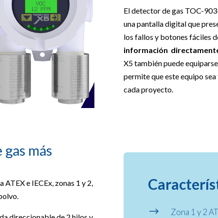
El detector de gas TOC-903
una pantalla digital que pres
los fallos y botones fáciles 
información directament
X5 también puede equiparse 
permite que este equipo sea 
cada proyecto.
e gas más
Caracterís
sa ATEX e IECEx, zonas 1 y 2,
polvo.
$
Zona 1 y 2 A
da direccionable de 2 hilos y