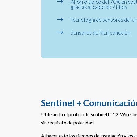
$
Ahorro típico del 70% en cost
gracias al cable de 2 hilos
$
Tecnología de sensores de la
$
Sensores de fácil conexión
Sentinel + Comunicació
Utilizando el protocolo Sentinel+ ™ 2-Wire, lo
sin requisito de polaridad.
Al hacer esto los tiempos de instalación y lo