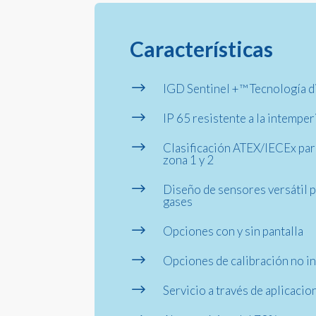
Características
$
IGD Sentinel +™ Tecnología d
$
IP 65 resistente a la intemper
$
Clasificación ATEX/IECEx par
zona 1 y 2
$
Diseño de sensores versátil 
gases
$
Opciones con y sin pantalla
$
Opciones de calibración no in
$
Servicio a través de aplicaci