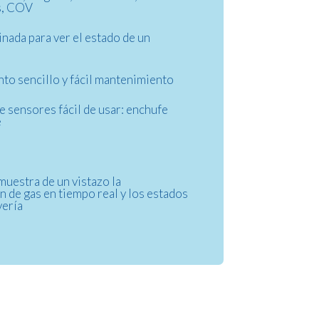
s, COV
inada para ver el estado de un
to sencillo y fácil mantenimiento
e sensores fácil de usar: enchufe
e
muestra de un vistazo la
 de gas en tiempo real y los estados
vería