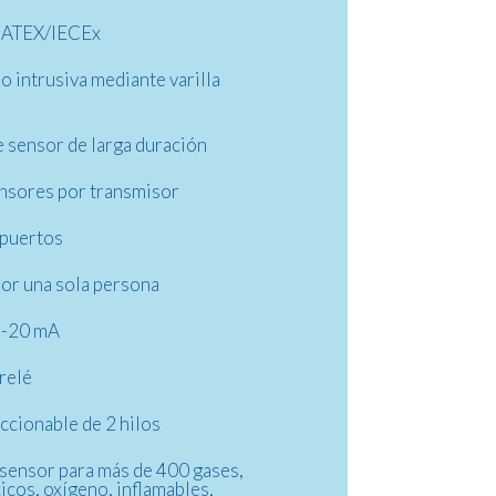
2 ATEX/IECEx
o intrusiva mediante varilla
 sensor de larga duración
nsores por transmisor
 puertos
por una sola persona
 4-20 mA
 relé
eccionable de 2 hilos
sensor para más de 400 gases,
xicos, oxígeno, inflamables,