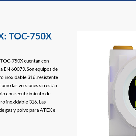
EX: TOC-750X
ie TOC-750X cuentan con
 la EN 60079. Son equipos de
ro inoxidable 316, resistente
 como las versiones sin están
nio con recubrimiento de
ero inoxidable 316. Las
de gas y polvo para ATEX e