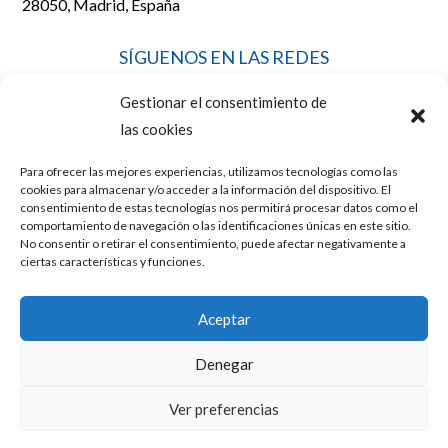
28050, Madrid, España
SÍGUENOS EN LAS REDES
Gestionar el consentimiento de
las cookies
Para ofrecer las mejores experiencias, utilizamos tecnologías como las
LEGAL
cookies para almacenar y/o acceder a la información del dispositivo. El
consentimiento de estas tecnologías nos permitirá procesar datos como el
comportamiento de navegación o las identificaciones únicas en este sitio.
No consentir o retirar el consentimiento, puede afectar negativamente a
AVISO LEGAL
ciertas características y funciones.
POLÍTICA DE COOKIES
Aceptar
POLÍTICA DE PRIVACIDAD
Denegar
Diseño y posicionamiento web por
Mussara.com, Agencia SEO
Ver preferencias