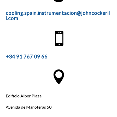
cooling.spain.instrumentacion@johncockeril
l.com

+34 91 767 09 66

Edificio Albor Plaza
Avenida de Manoteras 50