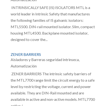
INTRINSICALLY SAFE (IS) ISOLATORS MTL is a
world leader in Intrinsic Safety that manufactures
the following families of IS galvanic isolators:
MTL5500. DIN-rail mounted isolator. Slim, compact
housing MTL4500. Backplane mounted isolator,
designed to cover the...
ZENER BARRIERS
Aisladores y Barreras seguridad intrinseca
,
Automatización
ZENER BARRIERS The intrinsic safety barriers of
the MTL7700 range limit the circuit energy to a safe
level by restricting the voltage, current and power
available. They are DIN-Rail mounted and are
available in active and non-active models. MTL7700
active /...