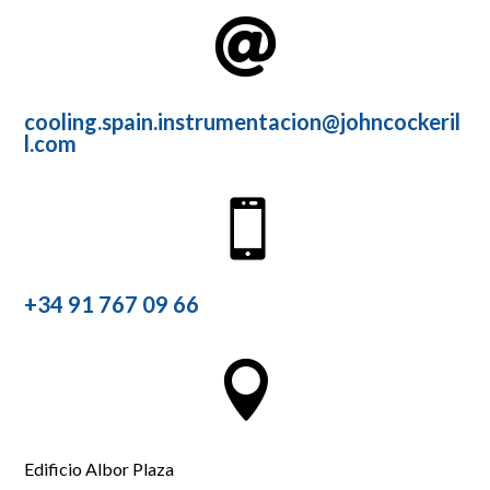

cooling.spain.instrumentacion@johncockeril
l.com

+34 91 767 09 66

Edificio Albor Plaza