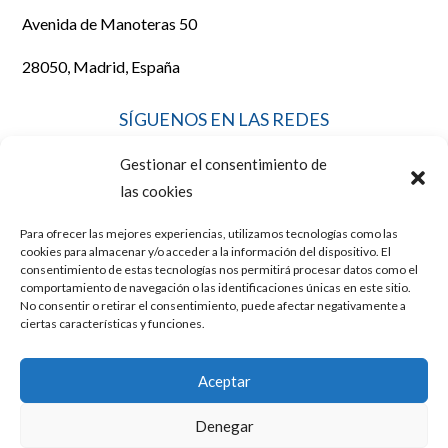
Avenida de Manoteras 50
28050, Madrid, España
SÍGUENOS EN LAS REDES
Gestionar el consentimiento de
las cookies
Para ofrecer las mejores experiencias, utilizamos tecnologías como las
LEGAL
cookies para almacenar y/o acceder a la información del dispositivo. El
consentimiento de estas tecnologías nos permitirá procesar datos como el
comportamiento de navegación o las identificaciones únicas en este sitio.
No consentir o retirar el consentimiento, puede afectar negativamente a
AVISO LEGAL
ciertas características y funciones.
POLÍTICA DE COOKIES
Aceptar
POLÍTICA DE PRIVACIDAD
Denegar
Diseño y posicionamiento web por
Mussara.com, Agencia SEO