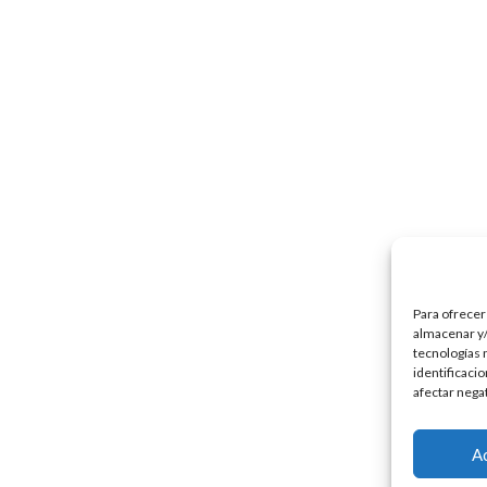
Para ofrecer
almacenar y/
tecnologías 
identificaci
afectar nega
A