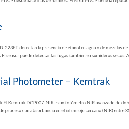
I-DCP desde hace más de 45 años. El MKIII-DCP tiene la reputació
e
-223ET detectan la presencia de etanol en agua o de mezclas de g
 El sensor puede detectar las fugas también en sumideros secos. A
ial Photometer – Kemtrak
 El Kemtrak DCP007-NIR es un fotómetro NIR avanzado de doble
 de proceso con absorbancia en el infrarrojo cercano (NIR) entre 85