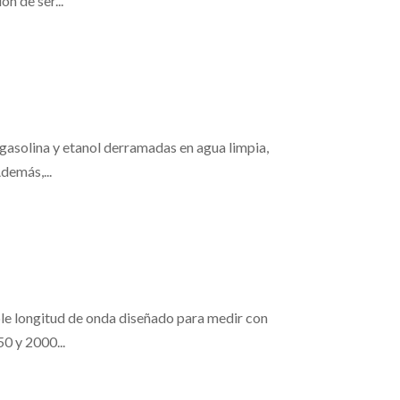
n de ser...
asolina y etanol derramadas en agua limpia,
demás,...
 longitud de onda diseñado para medir con
0 y 2000...