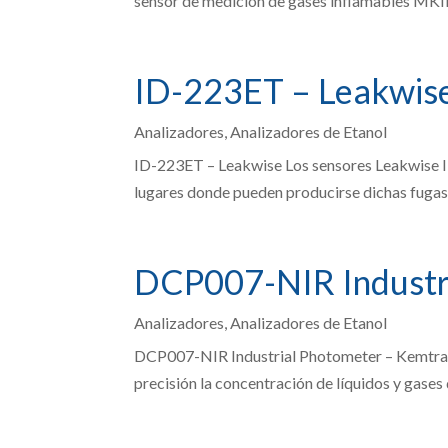
sensor de medición de gases inflamables MKII
ID-223ET – Leakwis
Analizadores
,
Analizadores de Etanol
ID-223ET – Leakwise Los sensores Leakwise ID
lugares donde pueden producirse dichas fugas.
DCP007-NIR Industr
Analizadores
,
Analizadores de Etanol
DCP007-NIR Industrial Photometer – Kemtrak
precisión la concentración de líquidos y gases